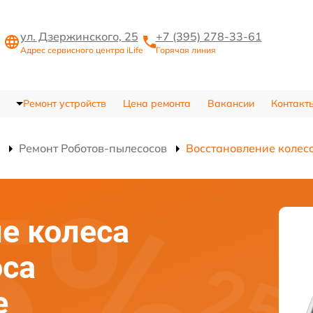
ул. Дзержинского, 25
+7 (395) 278-33-61
Адрес сервисного центра iLife
Горячая линия
Ремонт устройств
Цена ремонта
Вакансии
Контакт
Ремонт Роботов-пылесосов
Восстановление колес
е колеса
оса
е