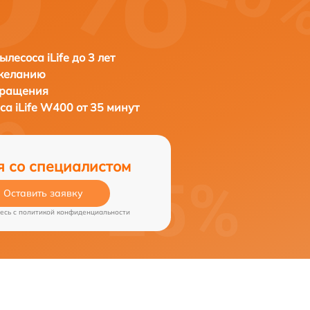
лесоса iLife до 3 лет
 желанию
бращения
оса
iLife W400 от 35 минут
я со специалистом
Оставить заявку
есь c
политикой конфиденциальности