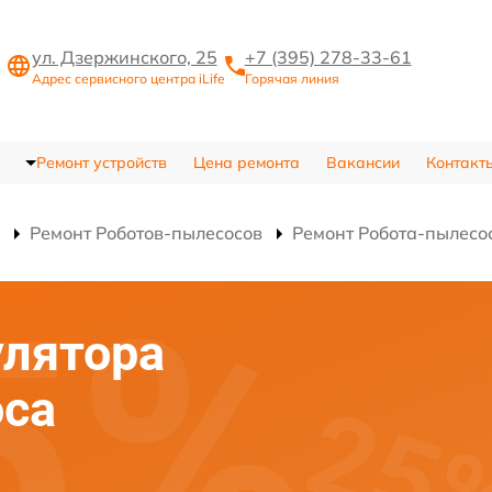
ул. Дзержинского, 25
+7 (395) 278-33-61
Адрес сервисного центра iLife
Горячая линия
Ремонт устройств
Цена ремонта
Вакансии
Контакт
Ремонт Роботов-пылесосов
Ремонт Робота-пылес
улятора
оса