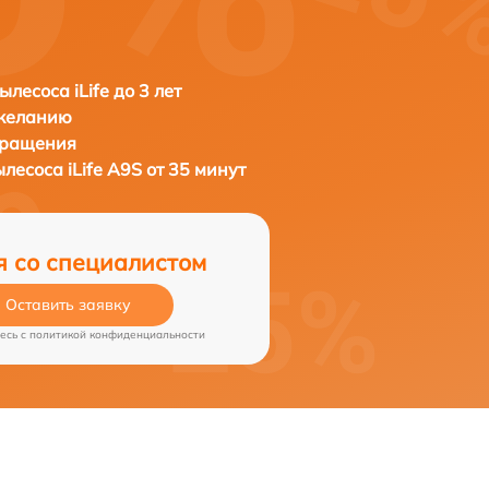
лесоса iLife до 3 лет
 желанию
бращения
ылесоса
iLife A9S от 35 минут
я со специалистом
Оставить заявку
есь c
политикой конфиденциальности