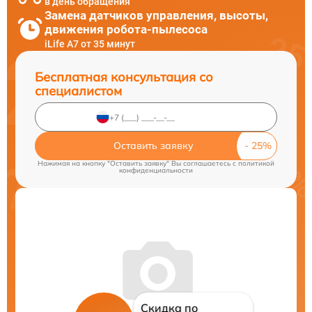
в день обращения
Замена датчиков управления, высоты,
движения робота-пылесоса
iLife A7 от 35 минут
Бесплатная консультация со
специалистом
Оставить заявку
Нажимая на кнопку "Оставить заявку" Вы соглашаетесь c
политикой
конфиденциальности
Скидка по