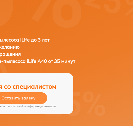
лесоса iLife до 3 лет
 желанию
бращения
а-пылесоса
iLife A40 от 35 минут
я со специалистом
Оставить заявку
есь c
политикой конфиденциальности