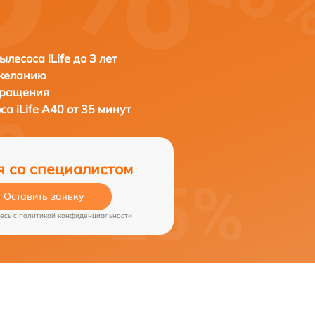
лесоса iLife до 3 лет
 желанию
бращения
оса
iLife A40 от 35 минут
я со специалистом
Оставить заявку
есь c
политикой конфиденциальности